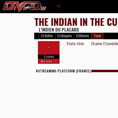
THE INDIAN IN THE 
L'INDIEN DU PLACARD
Crédits
Critiques
Editions
Tout
Etats-Unis
Drame
|
Comédi
-
2 votes
-
Ma note :
STREAMING PLATFORM (FRANCE)