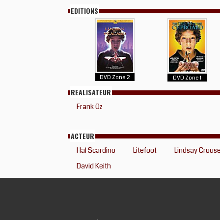
EDITIONS
DVD Zone 2
DVD Zone 1
REALISATEUR
Frank Oz
ACTEUR
Hal Scardino
Litefoot
Lindsay Crous
David Keith