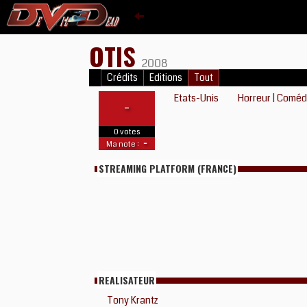
OTIS
2008
Crédits
Editions
Tout
Etats-Unis
Horreur
|
Coméd
-
0 votes
-
Ma note :
STREAMING PLATFORM (FRANCE)
REALISATEUR
Tony Krantz