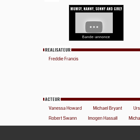
MUMSY, NANNY, SONNY AND GIRLY
Bande-annonce
REALISATEUR
Freddie Francis
ACTEUR
Vanessa Howard
Michael Bryant
Urs
Robert Swann
Imogen Hassall
Micha