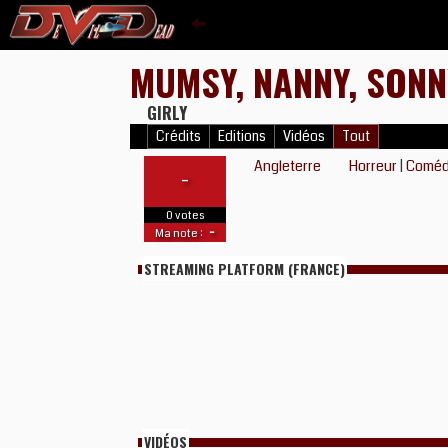
MUMSY, NANNY, SONN
GIRLY
Crédits
Editions
Vidéos
Tout
Angleterre
Horreur
|
Coméd
-
0 votes
-
Ma note :
STREAMING PLATFORM (FRANCE)
VIDÉOS