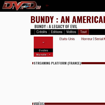
BUNDY : AN AMERICA
BUNDY : A LEGACY OF EVIL
Crédits
Editions
Vidéos
Tout
Etats-Unis
Horreur
|
Serial K
-
0 votes
-
Ma note :
STREAMING PLATFORM (FRANCE)
VIDÉOS