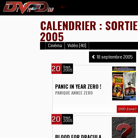
CALENDRIER : SORTI
2005
Cinéma
Vidéo [40]
18 septembre 2005
20
Sept.
2005
PANIC IN YEAR ZERO !
PANIQUE ANNEE ZERO
DVD Zone 1
20
Sept.
2005
BLOOD FOR DRACULA