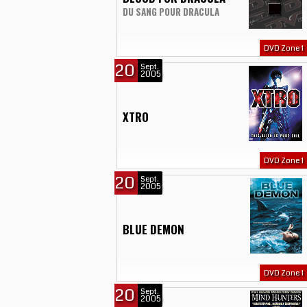
DU SANG POUR DRACULA
DVD Zone 1
20
Sept.
2005
XTRO
DVD Zone 1
20
Sept.
2005
BLUE DEMON
DVD Zone 1
20
Sept.
2005