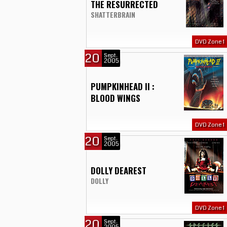
THE RESURRECTED
SHATTERBRAIN
DVD Zone 1
20
Sept.
2005
PUMPKINHEAD II :
BLOOD WINGS
DVD Zone 1
20
Sept.
2005
DOLLY DEAREST
DOLLY
DVD Zone 1
20
Sept.