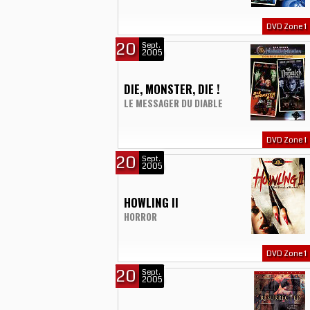
DVD Zone 1
20
Sept.
2005
DIE, MONSTER, DIE !
LE MESSAGER DU DIABLE
DVD Zone 1
20
Sept.
2005
HOWLING II
HORROR
DVD Zone 1
20
Sept.
2005