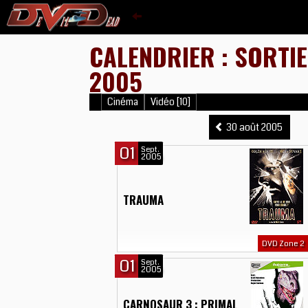
CALENDRIER : SORTI
2005
Cinéma
Vidéo [10]
30 août 2005
01
Sept.
2005
TRAUMA
DVD Zone 2
01
Sept.
2005
CARNOSAUR 3 : PRIMAL