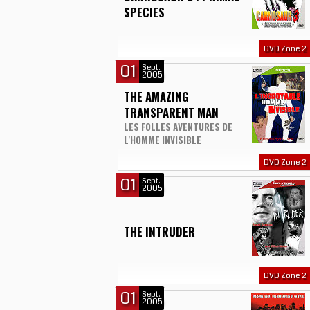
SPECIES
DVD Zone 2
01
Sept.
2005
THE AMAZING
TRANSPARENT MAN
LES FOLLES AVENTURES DE
L'HOMME INVISIBLE
DVD Zone 2
01
Sept.
2005
THE INTRUDER
DVD Zone 2
01
Sept.
2005