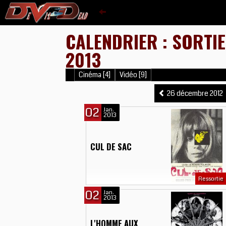
CALENDRIER : SORTIE
2013
Cinéma [4]
Vidéo [9]
26 décembre 2012
02
Jan.
2013
CUL DE SAC
Ressortie
02
Jan.
2013
L'HOMME AUX