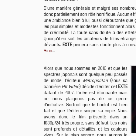
D'une manière générale et malgré ses nombreu
donc partiellement son rôle horrifique. Aucun ef
une ambiance bien à lui, aussi déroutante que 
les plus simples et modestes fonctionnent alor
de crédibilité. La faute sans doute à des effet
Quoiqu'il en soit, les amateurs de films étrang
déviants.
EXTE
peinera sans doute plus à conv
Sion
...
Alors que nous sommes en 2016 et que les
spectres japonais sont quelque peu passés
de mode, l'éditeur
Metropolitan
(sous sa
bannière
HK Vidéo
) décide d'éditer cet
EXTE
datant de 2007. L'idée est étonnante mais
ne nous plaignons pas de ce genre
d'initiative. Surtout que le boulot est bien
fait et que l'éditeur soigne sa copie. Nous
avons donc le film présenté dans un
1080p/24 très propre, sans défaut. Les noirs
sont profonds et détaillés, et les couleurs
vives. Sur le plan sonore, nous aurons le