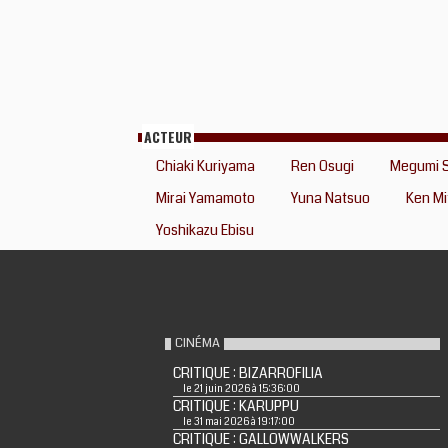
ACTEUR
Chiaki Kuriyama
Ren Osugi
Megumi 
Mirai Yamamoto
Yuna Natsuo
Ken Mi
Yoshikazu Ebisu
CINÉMA
CRITIQUE : BIZARROFILIA
le 21 juin 2026 à 15:36:00
CRITIQUE : KARUPPU
le 31 mai 2026 à 19:17:00
CRITIQUE : GALLOWWALKERS