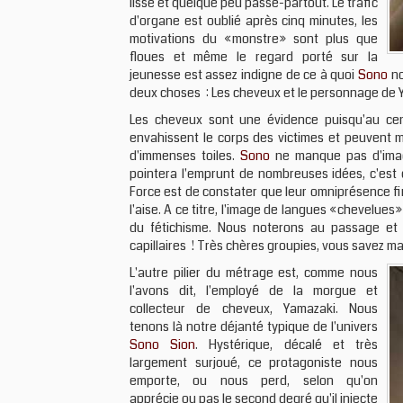
lisse et quelque peu passe-partout. Le trafic
d'organe est oublié après cinq minutes, les
motivations du «monstre» sont plus que
floues et même le regard porté sur la
jeunesse est assez indigne de ce à quoi
Sono
no
deux choses : Les cheveux et le personnage de 
Les cheveux sont une évidence puisqu'au cent
envahissent le corps des victimes et peuvent m
d'immenses toiles.
Sono
ne manque pas d'imag
pointera l'emprunt de nombreuses idées, c'est
Force est de constater que leur omniprésence fi
l'aise. A ce titre, l'image de langues «chevelue
du fétichisme. Nous noterons au passage et 
capillaires ! Très chères groupies, vous savez m
L'autre pilier du métrage est, comme nous
l'avons dit, l'employé de la morgue et
collecteur de cheveux, Yamazaki. Nous
tenons là notre déjanté typique de l'univers
Sono Sion
. Hystérique, décalé et très
largement surjoué, ce protagoniste nous
emporte, ou nous perd, selon qu'on
apprécie ou pas le second degré qu'il injecte