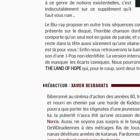
à ce genre de notions existentielles, c'est
indiscutablement sur ce supplément qu'il
faut vous ruer...
Le Blu-ray propose en outre trois séquences cou
présente sur le disque, l'horrible chanson don
comporte qu'un seul mot en guise de parole, et vo
reste dans la tête aussi sûrement qu'une vilaine
est là pour vous ! Enfin nous retrouverons la b
son d'une J-Pop non identifiée. La version intern
de masquer les écarts comiques. Nous pourron
THE LAND OF HOPE
qui, pour le coup, sont deux t
RÉDACTEUR :
XAVIER DESBARATS
Biberonné au cinéma d'action des années 80, t
et nourri en chemin par une horde de Kickbo
pourra que porter les stigmates d'une jeunesse
lui, la puberté n'aura été qu'une occasion 
Norris
. Aussi, ne soyons pas surpris si le bo
DeViDeadiennes à des métrages Bis de tous
nanas dévêtues armées de katanas. Pardonnez-lui, i