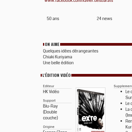
www.facebook.com/xavier.desbarats
50 ans
24 news
ON AIME
Quelques idées dérangeantes
Chiaki Kuriyama
Une belle édition
L'ÉDITION VIDÉO
Editeur
Supplemen
HK Vidéo
Le 
Sun
Support
Le 
Blu-Ray
La 
(Double
(1m
couche)
Ren
Kur
Origine