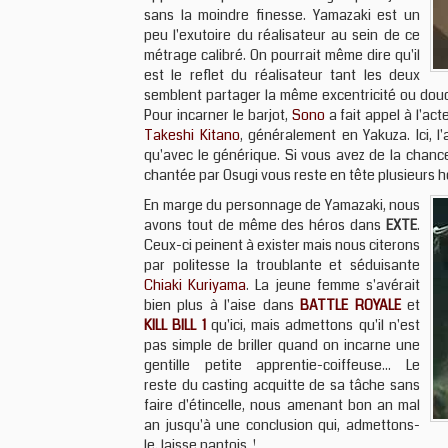
sans la moindre finesse. Yamazaki est un
peu l'exutoire du réalisateur au sein de ce
métrage calibré. On pourrait même dire qu'il
est le reflet du réalisateur tant les deux
semblent partager la même excentricité ou douce 
Pour incarner le barjot,
Sono
a fait appel à l'ac
Takeshi Kitano
, généralement en Yakuza. Ici, l
qu'avec le générique. Si vous avez de la chanc
chantée par Osugi vous reste en tête plusieurs h
En marge du personnage de Yamazaki, nous
avons tout de même des héros dans
EXTE
.
Ceux-ci peinent à exister mais nous citerons
par politesse la troublante et séduisante
Chiaki Kuriyama
. La jeune femme s'avérait
bien plus à l'aise dans
BATTLE ROYALE
et
KILL BILL 1
qu'ici, mais admettons qu'il n'est
pas simple de briller quand on incarne une
gentille petite apprentie-coiffeuse... Le
reste du casting acquitte de sa tâche sans
faire d'étincelle, nous amenant bon an mal
an jusqu'à une conclusion qui, admettons-
le, laisse pantois !