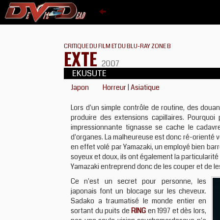
CRITIQUE DU FILM ET DU BLU-RAY ZONE B
EXTE
2007
EKUSUTE
Japon
Horreur
|
Asiatique
Lors d'un simple contrôle de routine, des doua
produire des extensions capillaires. Pourquoi
impressionnante tignasse se cache le cadavr
d'organes. La malheureuse est donc ré-orienté ve
en effet volé par Yamazaki, un employé bien bar
soyeux et doux, ils ont également la particularit
Yamazaki entreprend donc de les couper et de les
Ce n'est un secret pour personne, les
japonais font un blocage sur les cheveux.
Sadako a traumatisé le monde entier en
sortant du puits de
RING
en 1997 et dès lors,