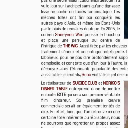
pas une seule vision cauchemardesque n'a
vu le jour sur l'archipel sans qu'une tignasse
lisse ne cache un faciès fantomatique. Les
mèches folles ont fini par conquérir les
autres pays d'Asie, et même les États-Unis
par le biais de remakes douteux. En 2005, le
coréen
Shin-yeon Won
pousse le bouchon
et place une perruque au centre de
l'intrigue de
THE WIG
. Aussi tirée par les cheveux
traitement sérieux et une intrigue intelligente
laborieux, pour ne pas dire profondément sopor
demoiselle et constate que d'un jour à l'autre, l
découvre alors l'étonnante popularité des exte
aussi futiles soient-ils,
Sono
voit là le sujet de so
Le réalisateur de
SUICIDE CLUB
et
NORIKO'S
DINNER TABLE
entreprend donc de mettre
en boite
EXTE
qui sera son premier véritable
film d'horreur. Sa première œuvre
commerciale serait-on également tentés de
dire. En effet, bien que l'on retrouve ici une
certaine folie inhérente au réalisateur, nous
ne pourrons que regretter un propos assez