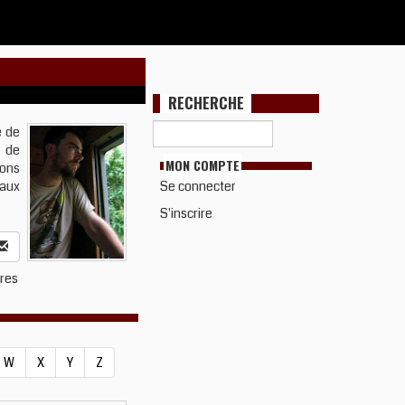
RECHERCHE
e de
a de
MON COMPTE
yons
Se connecter
maux
S'inscrire
vres
W
X
Y
Z