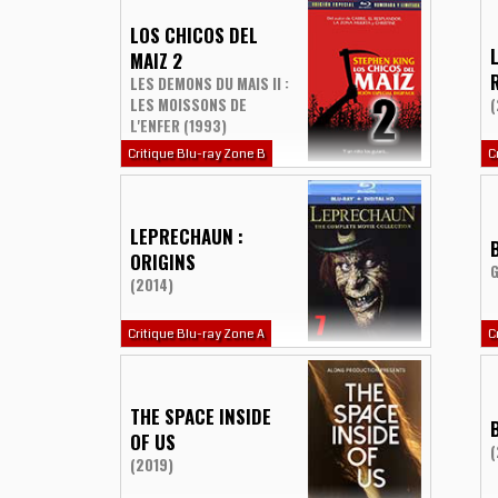
LOS CHICOS DEL
MAIZ 2
LES DEMONS DU MAIS II :
LES MOISSONS DE
(
L'ENFER (1993)
Critique Blu-ray Zone B
C
LEPRECHAUN :
ORIGINS
G
(2014)
Critique Blu-ray Zone A
C
THE SPACE INSIDE
OF US
(
(2019)