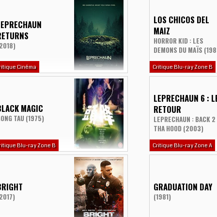
LOS CHICOS DEL
LEPRECHAUN
MAIZ
RETURNS
HORROR KID : LES
2018)
DEMONS DU MAÏS (198
ritique Cinéma
Critique Blu-ray Zone B
LEPRECHAUN 6 : L
BLACK MAGIC
RETOUR
ONG TAU (1975)
LEPRECHAUN : BACK 2
THA HOOD (2003)
ritique Blu-ray Zone B
Critique Blu-ray Zone A
BRIGHT
GRADUATION DAY
2017)
(1981)