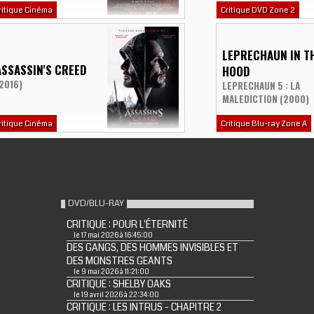
ritique Cinéma
Critique DVD Zone 2
LEPRECHAUN IN T
ASSASSIN'S CREED
HOOD
2016)
LEPRECHAUN 5 : LA
MALEDICTION (2000)
ritique Cinéma
Critique Blu-ray Zone A
DVD/BLU-RAY
CRITIQUE : POUR L'ÉTERNITÉ
le 17 mai 2026 à 16:45:00
DES GANGS, DES HOMMES INVISIBLES ET
DES MONSTRES GEANTS
le 9 mai 2026 à 11:21:00
CRITIQUE : SHELBY OAKS
le 19 avril 2026 à 22:34:00
CRITIQUE : LES INTRUS - CHAPITRE 2