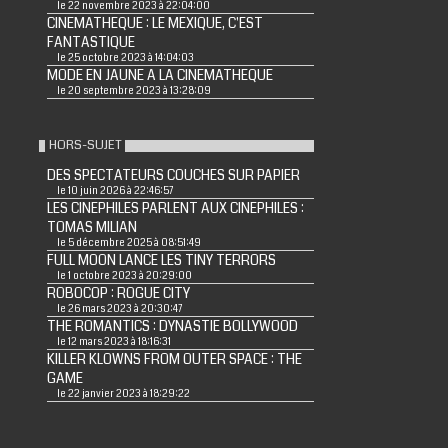
le 22 novembre 2023 à 22:04:00
CINEMATHEQUE : LE MEXIQUE, C'EST
FANTASTIQUE
le 25 octobre 2023 à 14:04:03
MODE EN JAUNE A LA CINEMATHEQUE
le 20 septembre 2023 à 13:28:09
HORS-SUJET
DES SPECTATEURS COUCHES SUR PAPIER
le 10 juin 2026 à 22:46:57
LES CINEPHILES PARLENT AUX CINEPHILES :
TOMAS MILIAN
le 5 décembre 2025 à 08:51:49
FULL MOON LANCE LES TINY TERRORS
le 1 octobre 2023 à 20:29:00
ROBOCOP : ROGUE CITY
le 26 mars 2023 à 20:30:47
THE ROMANTICS : DYNASTIE BOLLYWOOD
le 12 mars 2023 à 18:16:31
KILLER KLOWNS FROM OUTER SPACE : THE
GAME
le 22 janvier 2023 à 18:29:22