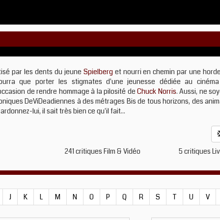
isé par les dents du jeune
Spielberg
et nourri en chemin par une hord
ourra que porter les stigmates d'une jeunesse dédiée au ciném
e occasion de rendre hommage à la pilosité de
Chuck Norris
. Aussi, ne so
roniques DeViDeadiennes à des métrages Bis de tous horizons, des ani
nez-lui, il sait très bien ce qu'il fait...
241 critiques Film & Vidéo
5 critiques Li
J
K
L
M
N
O
P
Q
R
S
T
U
V