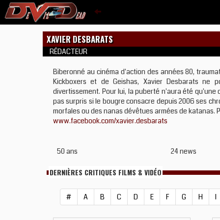
XAVIER DESBARATS
RÉDACTEUR
Biberonné au cinéma d'action des années 80, traumat
Kickboxers et de Geishas, Xavier Desbarats ne p
divertissement. Pour lui, la puberté n'aura été qu'un
pas surpris si le bougre consacre depuis 2006 ses ch
morfales ou des nanas dévêtues armées de katanas. Pardon
www.facebook.com/xavier.desbarats
50 ans
24 news
DERNIÈRES CRITIQUES FILMS & VIDÉO
#
A
B
C
D
E
F
G
H
I