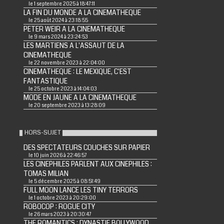
le 1 septembre 2025 à 18:47:11
LA FIN DU MONDE A LA CINEMATHEQUE
le 25 août 2024 à 23:18:55
PETER WEIR A LA CINEMATHEQUE
le 9 mars 2024 à 23:24:53
LES MARTIENS A L'ASSAUT DE LA
CINEMATHEQUE
le 22 novembre 2023 à 22:04:00
CINEMATHEQUE : LE MEXIQUE, C'EST
FANTASTIQUE
le 25 octobre 2023 à 14:04:03
MODE EN JAUNE A LA CINEMATHEQUE
le 20 septembre 2023 à 13:28:09
HORS-SUJET
DES SPECTATEURS COUCHES SUR PAPIER
le 10 juin 2026 à 22:46:57
LES CINEPHILES PARLENT AUX CINEPHILES :
TOMAS MILIAN
le 5 décembre 2025 à 08:51:49
FULL MOON LANCE LES TINY TERRORS
le 1 octobre 2023 à 20:29:00
ROBOCOP : ROGUE CITY
le 26 mars 2023 à 20:30:47
THE ROMANTICS : DYNASTIE BOLLYWOOD