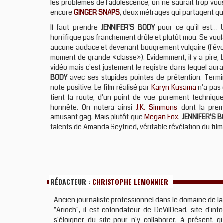
les problèmes de l'adolescence, on ne saurait trop vous
encore
GINGER SNAPS
, deux métrages qui partagent qu
Il faut prendre
JENNIFER'S BODY
pour ce qu'il est…
horrifique pas franchement drôle et plutôt mou. Se voul
aucune audace et devenant bougrement vulgaire (l'évo
moment de grande «classe»). Evidemment, il y a pire, b
vidéo mais c'est justement le registre dans lequel aurai
BODY
avec ses stupides pointes de prétention. Term
note positive. Le film réalisé par
Karyn Kusama
n'a pas 
tient la route, d'un point de vue purement technique, 
honnête. On notera ainsi
J.K. Simmons
dont la premi
amusant gag. Mais plutôt que
Megan Fox
,
JENNIFER'S 
talents de Amanda Seyfried, véritable révélation du film
RÉDACTEUR :
CHRISTOPHE LEMONNIER
Ancien journaliste professionnel dans le domaine de la
"Arioch", il est cofondateur de DeVilDead, site d'in
s'éloigner du site pour n'y collaborer, à présent, 