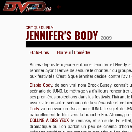
CRITIQUE DU FILM
JENNIFER'S BODY
2009
Etats-Unis
Horreur
|
Comédie
Amies depuis leur jeune enfance, Jennifer et Needy so
Jennifer ayant l'envie de séduire le chanteur du group
aux festivités. C'est là que Jennifer décide, contre l'av
Diablo Cody
, de son vrai nom Brook Busey, connaît u
scénario de
JUNO
. Le métrage va d'ailleurs rencontrer 
ses premières projections dans les festivals. Flairant l
assez vite un autre scénario de la scénariste et ce bi
Cody
va recevoir un Oscar pour
JUNO
. Le sujet de
JE
naturellement le film vers la branche Fox Atomic, pro
COLLINE A DES YEUX
, le remake, et sa suite. En effet
dramatique où l'on parlait un peu de cinéma d'horr