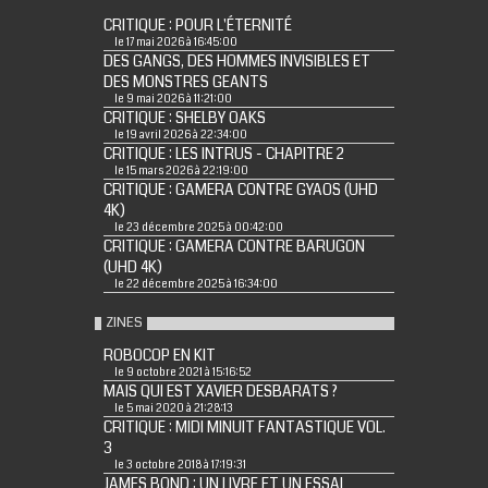
CRITIQUE : POUR L'ÉTERNITÉ
le 17 mai 2026 à 16:45:00
DES GANGS, DES HOMMES INVISIBLES ET
DES MONSTRES GEANTS
le 9 mai 2026 à 11:21:00
CRITIQUE : SHELBY OAKS
le 19 avril 2026 à 22:34:00
CRITIQUE : LES INTRUS - CHAPITRE 2
le 15 mars 2026 à 22:19:00
CRITIQUE : GAMERA CONTRE GYAOS (UHD
4K)
le 23 décembre 2025 à 00:42:00
CRITIQUE : GAMERA CONTRE BARUGON
(UHD 4K)
le 22 décembre 2025 à 16:34:00
ZINES
ROBOCOP EN KIT
le 9 octobre 2021 à 15:16:52
MAIS QUI EST XAVIER DESBARATS ?
le 5 mai 2020 à 21:28:13
CRITIQUE : MIDI MINUIT FANTASTIQUE VOL.
3
le 3 octobre 2018 à 17:19:31
JAMES BOND : UN LIVRE ET UN ESSAI