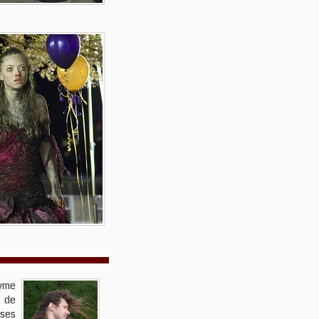
nyme
é de
uses