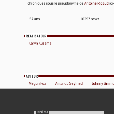
chroniques sous le pseudonyme de
Antoine Rigaud
ici
57 ans
10397 news
REALISATEUR
Karyn Kusama
ACTEUR
Megan Fox
Amanda Seyfried
Johnny Simm
CINÉMA