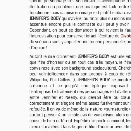
sportif, personnage très secondaire, s'accompagne d
illustration du problème, une analogie est faite entre 
fonctionne mais sa mise en image est plutôt embarrassan
JENNIFER'S BODY
qui s'avère, au final, plus ou moins ins
accentue encore plus le contraste qu'il peut y avoir 
Cependant, on peut se demander à qui revient la fa
l'improvisation pour conserver intact l'écriture de
Diabl
du scénario sans y apporter une touche personnelle, un 
d'équipe !
Autant le dire clairement,
JENNIFER'S BODY
est une vil
que film d'horreur ou en tout cas très moyen, le fil
convaincre avec son background socioculturel. Cherch
peu «d'intelligence» dans son propos à coup de r
Wikipedia, Phil Collins…),
JENNIFER'S BODY
se montre 
crétinerie et ce jusqu'à son épilogue exposant c
l'entreprise. Le traitement des personnages est d'ailleu
entre Jennifer et Needy, qui devrait être au cœur 
correctement et s'égare même assez furtivement sur l
refoulée. Il en va de même de la nature «surnaturelle» d
surtout penser à un simple cas de vampirisme alors que
chose de bien différent. Expédié n'importe comment, le
mieux survolées. Dans le genre film d'horreur avec de 