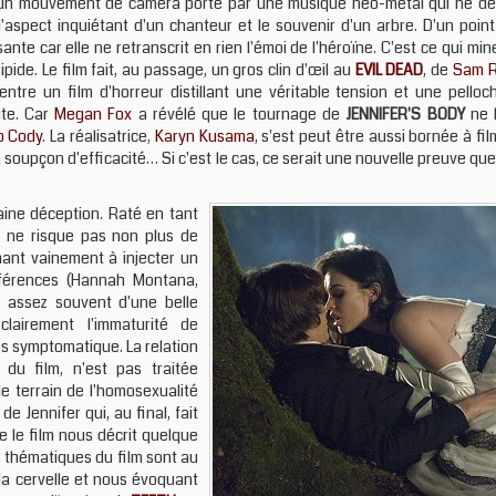
'un mouvement de caméra porté par une musique néo-métal qui ne déb
l'aspect inquiétant d'un chanteur et le souvenir d'un arbre. D'un point d
te car elle ne retranscrit en rien l'émoi de l'héroïne. C'est ce qui mi
ipide. Le film fait, au passage, un gros clin d'œil au
EVIL DEAD
, de
Sam R
entre un film d'horreur distillant une véritable tension et une pello
ute. Car
Megan Fox
a révélé que le tournage de
JENNIFER'S BODY
ne l
o Cody
. La réalisatrice,
Karyn Kusama
, s'est peut être aussi bornée à fi
soupçon d'efficacité… Si c'est le cas, ce serait une nouvelle preuve que 
aine déception. Raté en tant
m ne risque pas non plus de
ant vainement à injecter un
éférences (Hannah Montana,
assez souvent d'une belle
lairement l'immaturité de
rs symptomatique. La relation
du film, n'est pas traitée
e terrain de l'homosexualité
e Jennifer qui, au final, fait
 le film nous décrit quelque
s thématiques du film sont au
la cervelle et nous évoquant