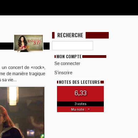
RECHERCHE
MON COMPTE
Se connecter
à un concert de «rock»,
S'inscrire
erme de manière tragique
s sa vie…
NOTES DES LECTEURS
6,33
3 votes
-
Ma note :