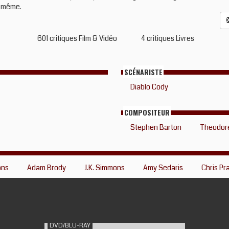
-même.
601 critiques Film & Vidéo
4 critiques Livres
SCÉNARISTE
Diablo Cody
COMPOSITEUR
Stephen Barton
Theodore
ons
Adam Brody
J.K. Simmons
Amy Sedaris
Chris Pra
DVD/BLU-RAY