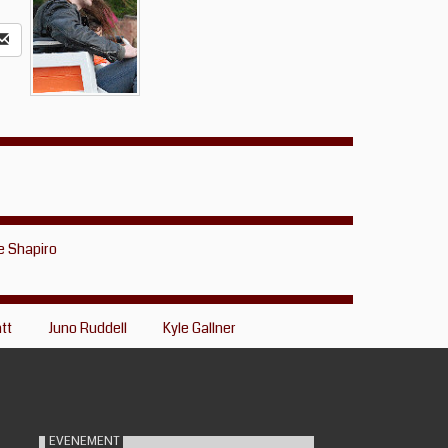
 Shapiro
tt
Juno Ruddell
Kyle Gallner
EVENEMENT