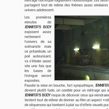
métrage horrifique vaguement humoristique. Les deu
partagent tout de même des thèmes assez similaires 
univers adolescent.
Les premières
minutes de
JENNIFER'S BODY
exposent assez
nettement
l'univers de sa
scénariste mais
ce préambule, un
poil auteurisant,
va s'étioler assez
vite une fois que
les bases de
l'intrigue seront
exposées.
Passée la mise en bouche, fort sympathique,
JENNIFER
devient plutôt fade, un comble pour un métrage qui
JENNIFER'S BODY
risque de décevoir ceux qui viendraien
tentent tout de même de donner au film un aspect «rebel
de séquences qui tombent à plat ou d'effets visuels pu