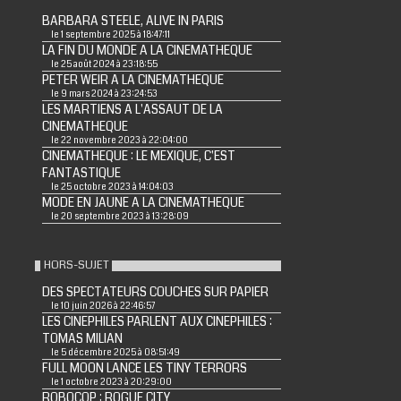
BARBARA STEELE, ALIVE IN PARIS
le 1 septembre 2025 à 18:47:11
LA FIN DU MONDE A LA CINEMATHEQUE
le 25 août 2024 à 23:18:55
PETER WEIR A LA CINEMATHEQUE
le 9 mars 2024 à 23:24:53
LES MARTIENS A L'ASSAUT DE LA
CINEMATHEQUE
le 22 novembre 2023 à 22:04:00
CINEMATHEQUE : LE MEXIQUE, C'EST
FANTASTIQUE
le 25 octobre 2023 à 14:04:03
MODE EN JAUNE A LA CINEMATHEQUE
le 20 septembre 2023 à 13:28:09
HORS-SUJET
DES SPECTATEURS COUCHES SUR PAPIER
le 10 juin 2026 à 22:46:57
LES CINEPHILES PARLENT AUX CINEPHILES :
TOMAS MILIAN
le 5 décembre 2025 à 08:51:49
FULL MOON LANCE LES TINY TERRORS
le 1 octobre 2023 à 20:29:00
ROBOCOP : ROGUE CITY