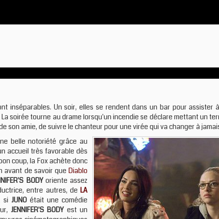
nt inséparables. Un soir, elles se rendent dans un bar pour assister 
e. La soirée tourne au drame lorsqu'un incendie se déclare mettant un t
is de son amie, de suivre le chanteur pour une virée qui va changer à jamai
ne belle notoriété grâce au
un accueil très favorable dès
e bon coup, la Fox achète donc
en avant de savoir que
Diablo
NNIFER'S BODY
oriente assez
ductrice, entre autres, de
LA
, si
JUNO
était une comédie
eur,
JENNIFER'S BODY
est un