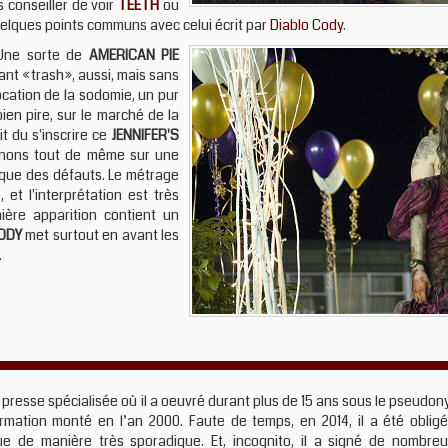
 conseiller de voir
TEETH
ou
elques points communs avec celui écrit par
Diablo Cody
.
 Une sorte de
AMERICAN PIE
ant «trash», aussi, mais sans
cation de la sodomie, un pur
ien pire, sur le marché de la
t du s'inscrire ce
JENNIFER'S
inons tout de même sur une
que des défauts. Le métrage
et l'interprétation est très
ère apparition contient un
BODY
met surtout en avant les
.
 presse spécialisée où il a oeuvré durant plus de 15 ans sous le pseudo
formation monté en l’an 2000. Faute de temps, en 2014, il a été oblig
que de manière très sporadique. Et, incognito, il a signé de nombre