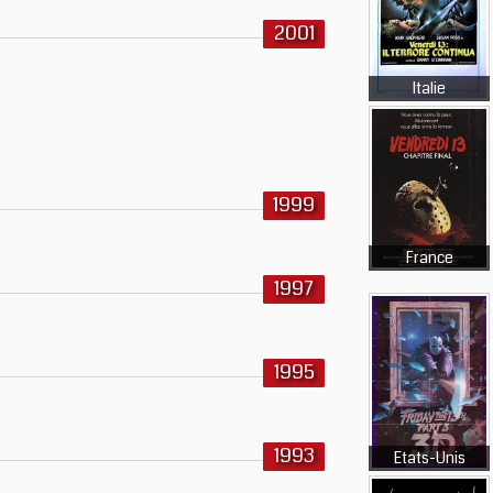
2001
Italie
1999
France
1997
1995
1993
Etats-Unis