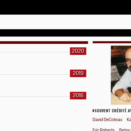
2020
2019
2016
SOUVENT CRÉDITÉ A
David DeCoteau
K
Eric Roberts
Betsy