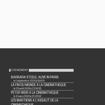
EVENEMENT
BARBARA STEELE, ALIVE IN PARIS
le 1 septembre 2025 à 18:47:11
LA FIN DU MONDE A LA CINEMATHEQUE
le 25 août 2024 à 23:18:55
PETER WEIR A LA CINEMATHEQUE
le 9 mars 2024 à 23:24:53
LES MARTIENS A L'ASSAUT DE LA
CINEMATHEQUE