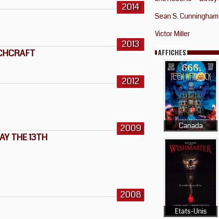
2014
Sean S. Cunningham
Victor Miller
2013
TCHCRAFT
AFFICHES
2012
Canada
2009
AY THE 13TH
2008
Etats-Unis