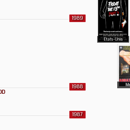
1989
Etats-Unis
Me
1988
OOD
1987