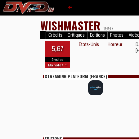
WISHMASTER
1997
Crédits
Critiques
Editions
Photos
Vidé
Etats-Unis
Horreur
D
5,67
[
9 votes
-
Ma note :
STREAMING PLATFORM (FRANCE)
EDITIONS