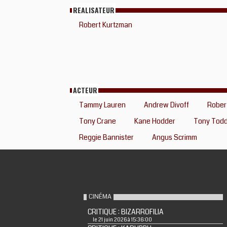
REALISATEUR
Robert Kurtzman
ACTEUR
Tammy Lauren
Andrew Divoff
Rober
Tony Crane
Kane Hodder
Tony Tod
Reggie Bannister
Angus Scrimm
CINÉMA
CRITIQUE : BIZARROFILIA
le 21 juin 2026 à 15:36:00