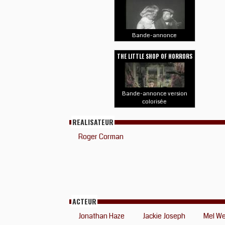
Bande-annonce
THE LITTLE SHOP OF HORRORS
Bande-annonce version
colorisée
REALISATEUR
Roger Corman
ACTEUR
Jonathan Haze
Jackie Joseph
Mel We