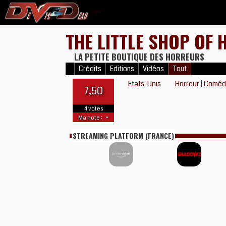
THE LITTLE SHOP O
LA PETITE BOUTIQUE DES HORREURS
Crédits
Editions
Vidéos
Tout
Etats-Unis
Horreur
|
Coméd
7,50
4 votes
-
Ma note :
STREAMING PLATFORM (FRANCE)