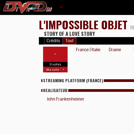
L'IMPOSSIBLE OBJET
1
STORY OF A LOVE STORY
Crédits
Tout
France
|
Italie
Drame
-
0 votes
-
Ma note :
STREAMING PLATFORM (FRANCE)
REALISATEUR
John Frankenheimer