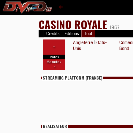
CASINO ROYALE
1967
Crédits
Editions
Tout
Angleterre
|
Etats-
Coméd
-
Unis
Bond
1 votes
Ma note :
-
STREAMING PLATFORM (FRANCE)
REALISATEUR