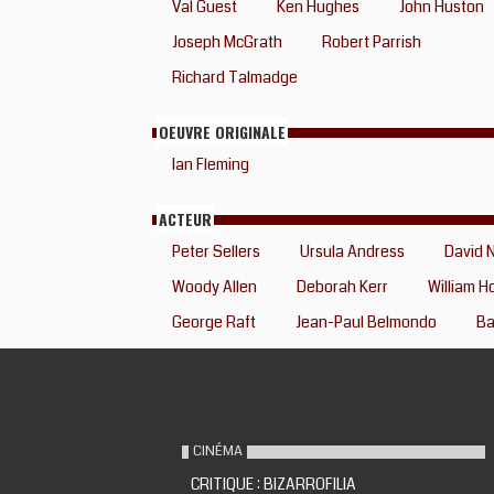
Val Guest
Ken Hughes
John Huston
Joseph McGrath
Robert Parrish
Richard Talmadge
OEUVRE ORIGINALE
Ian Fleming
ACTEUR
Peter Sellers
Ursula Andress
David 
Woody Allen
Deborah Kerr
William H
George Raft
Jean-Paul Belmondo
Ba
CINÉMA
CRITIQUE : BIZARROFILIA