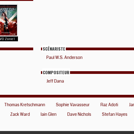
VD Zone 1
SCÉNARISTE
Paul W.S. Anderson
COMPOSITEUR
Jeff Dana
Thomas Kretschmann
Sophie Vavasseur
Raz Adoti
Ja
Zack Ward
Iain Glen
Dave Nichols
Stefan Hayes