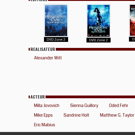
D
DVD Zone 2
DVD Zone 2
REALISATEUR
Alexander Witt
ACTEUR
Milla Jovovich
Sienna Guillory
Oded Fehr
Mike Epps
Sandrine Holt
Matthew G. Taylor
Eric Mabius