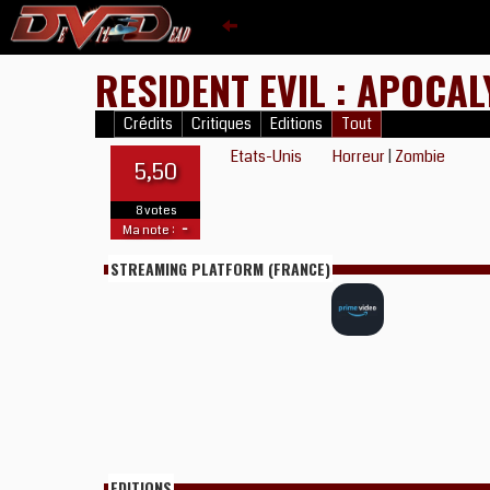
RESIDENT EVIL : APOCA
Crédits
Critiques
Editions
Tout
Etats-Unis
Horreur
|
Zombie
5,50
8 votes
-
Ma note :
STREAMING PLATFORM (FRANCE)
EDITIONS