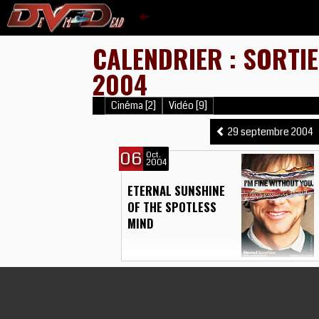
CALENDRIER : SORTI
2004
Cinéma [2]
Vidéo [9]
29 septembre 2004
06
Oct.
2004
ETERNAL SUNSHINE
OF THE SPOTLESS
MIND