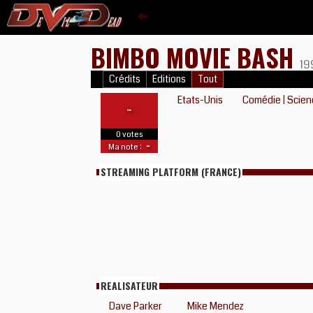
BIMBO MOVIE BASH
19
Crédits
Editions
Tout
Etats-Unis
Comédie
|
Scien
-
0 votes
-
Ma note :
STREAMING PLATFORM (FRANCE)
REALISATEUR
Dave Parker
Mike Mendez