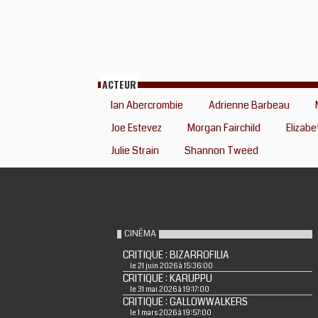
ACTEUR
Ian Abercrombie
Adrienne Barbeau
Joe Estevez
Morgan Fairchild
Elizabe
Julie Strain
Shannon Tweed
CINÉMA
CRITIQUE : BIZARROFILIA
le 21 juin 2026 à 15:36:00
CRITIQUE : KARUPPU
le 31 mai 2026 à 19:17:00
CRITIQUE : GALLOWWALKERS
le 1 mars 2026 à 19:57:00