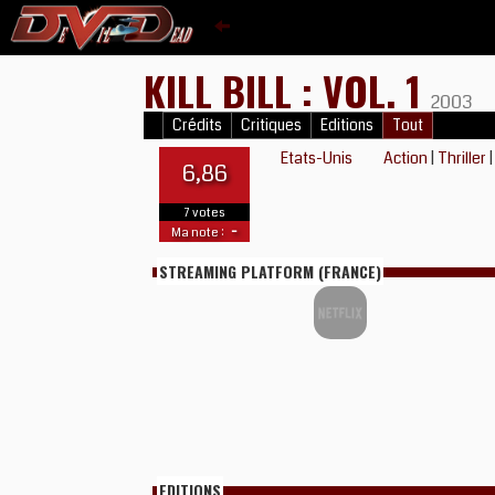
KILL BILL : VOL. 1
2003
Crédits
Critiques
Editions
Tout
Etats-Unis
Action
|
Thriller
6,86
7 votes
-
Ma note :
STREAMING PLATFORM (FRANCE)
EDITIONS