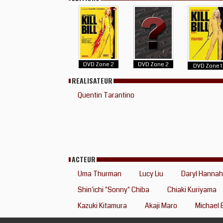
DVD Zone 2
DVD Zone 2
DVD Zone 1
REALISATEUR
Quentin Tarantino
ACTEUR
Uma Thurman
Lucy Liu
Daryl Hannah
Shin'ichi "Sonny" Chiba
Chiaki Kuriyama
Kazuki Kitamura
Akaji Maro
Michael