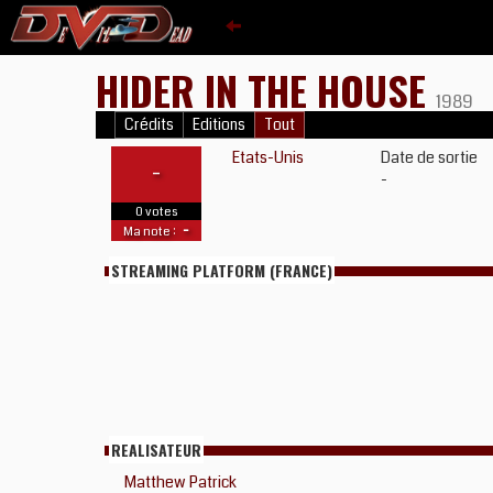
HIDER IN THE HOUSE
1989
Crédits
Editions
Tout
Etats-Unis
Date de sortie
-
-
0 votes
-
Ma note :
STREAMING PLATFORM (FRANCE)
REALISATEUR
Matthew Patrick