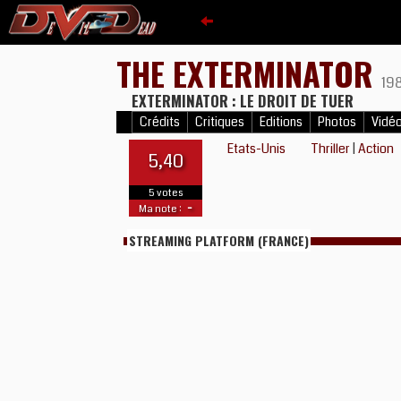
THE EXTERMINATOR
19
EXTERMINATOR : LE DROIT DE TUER
Crédits
Critiques
Editions
Photos
Vidé
Etats-Unis
Thriller
|
Action
5,40
5 votes
-
Ma note :
STREAMING PLATFORM (FRANCE)