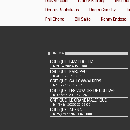
Dick Boccelli
Patrick Farrelly
Michele 
Dennis Boutsikaris
Roger Grimsby
Ju
Phil Chong
Bill Saito
Kenny Endoso
CINÉMA
CRITIQUE : BIZARROFILIA
le 21 juin 2026 à 15:36:00
CRITIQUE : KARUPPU
le 31 mai 2026 à 19:17:00
CRITIQUE : GALLOWWALKERS
le 1 mars 2026 à 19:57:00
CRITIQUE : LES VOYAGES DE GULLIVER
le 15 février 2026 à 23:28:00
CRITIQUE : LE CRÂNE MALÉFIQUE
le 1 février 2026 à 23:59:00
CRITIQUE : ARENA
le 25 janvier 2026 à 18:04:00