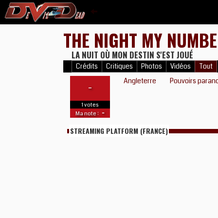
THE NIGHT MY NUMB
LA NUIT OÙ MON DESTIN S'EST JOUÉ
Crédits
Critiques
Photos
Vidéos
Tout
Angleterre
Pouvoirs para
-
1 votes
-
Ma note :
STREAMING PLATFORM (FRANCE)