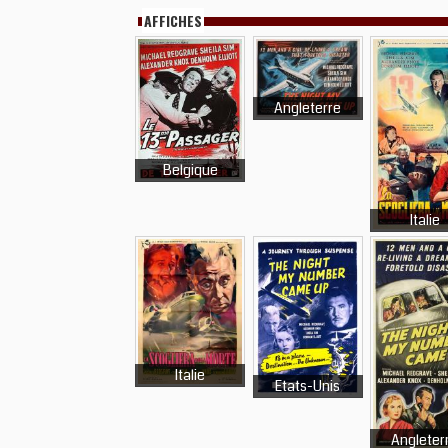
AFFICHES
Angleterre
Belgique
Italie
Italie
Etats-Unis
Angleter