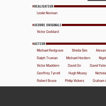
REALISATEUR
Leslie Norman
OEUVRE ORIGINALE
Victor Goddard
ACTEUR
Michael Redgrave
Sheila Sim
Alexan
Ralph Truman
Michael Hordern
Nige
Victor Maddern
David Orr
David Yate
Geoffrey Tyrrell
Hugh Moxey
Nichola
Robert Bruce
Philip Vickers
Graham 