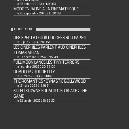
le 25 octobre 2023 à 14:04:03
MODE EN JAUNE A LA CINEMATHEQUE
le 20 septembre 2023 à 13:28:09
HORS-SUJET
DES SPECTATEURS COUCHES SUR PAPIER
le 10 juin 2026 à 22:46:57
LES CINEPHILES PARLENT AUX CINEPHILES :
TOMAS MILIAN
le 5 décembre 2025 à 08:51:49
FULL MOON LANCE LES TINY TERRORS
le 1 octobre 2023 à 20:29:00
ROBOCOP : ROGUE CITY
le 26 mars 2023 à 20:30:47
THE ROMANTICS : DYNASTIE BOLLYWOOD
le 12 mars 2023 à 18:16:31
KILLER KLOWNS FROM OUTER SPACE : THE
GAME
le 22 janvier 2023 à 18:29:22