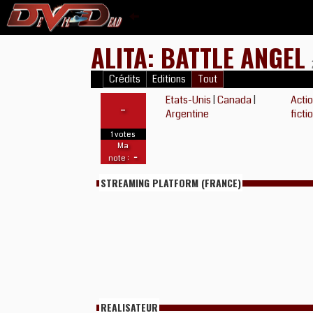
ALITA: BATTLE ANGEL
Crédits
Editions
Tout
Etats-Unis
|
Canada
|
Acti
-
Argentine
ficti
1 votes
Ma
-
note :
STREAMING PLATFORM (FRANCE)
REALISATEUR