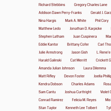
Richard Stebbins
Gregory Charles Lane
Addison Dawn Perry-Franks
Gerald J. Gar
Nina Hargis
Mark A. White
Phil Cory
Matthew Ledo
Jonathan D. Karpicke
Stephen Latham
Juan Cuspinera
Mar
Eddie Kantor
Brittany Cofer
Carl Th
Julie Armstrong
Jason Gish
L. Rene'e
Harald Galinski
Cat Merritt
Crickett 
Amanda Julian Johnson
Laura Dilemma
Matt Rifley
Devon Foster
Joella Philli
Kendra Dobson
Charles Adams
Ros
Sam Cantu
Joshua Curttright
Violet 
Conrad Ramirez
Felicia M. Reyes
Mis
Stan Taylor
Kenneth Lee Tolbert
Tyl