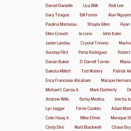
Darcel Danielle
Liza Wilk
Rick Lee
Gary Teague
Bill Foster
Alan Nguye
Paulina Manseau
Shayla Allen
Ryan 
Ellen Crouch
Jo Lorio
John Kaler
Jamie Landau
Crystal Trevino
Marina
Sunday Flint
Perla Rodríguez
Robert
Darian Baker
D. Darrell Turner
Maria
Dakota Millett
Tod Waters
Patrick A
Erica Francoise Abraham
Marque Hernan
Michael L Garcia Jr.
Mark Docherty
D
Andrew Wills
Betsy Medina
Inertia J
Lyn Jagger
Terrie Cooklin
Adam Madr
Colin Haag Jr.
Mike Ettnie
Monique S
Cindy Dire
Matt Blackwell
Chase Bry