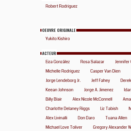
Robert Rodriguez
OEUVRE ORIGINALE
Yukito Kishiro
ACTEUR
Eiza González
Rosa Salazar
Jennifer
Michelle Rodriguez
Casper Van Dien
Jorge Lendeborg Jr.
Jeff Fahey
Derek
Keean Johnson
Jorge A. Jimenez
Idar
Billy Blair
Alex Nicole McConnell
Aman
Charlotte Delaney Riggs
Liz Tabish
M
Alex Livinalli
Don Daro
Tuana Allen
Michael Love Toliver
Gregory Alexander W