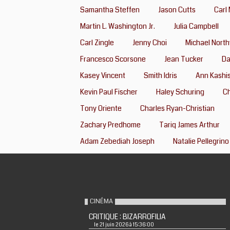
Samantha Steffen
Jason Cutts
Carl
Martin L. Washington Jr.
Julia Campbell
Carl Zingle
Jenny Choi
Michael Nort
Francesco Scorsone
Jean Tucker
Da
Kasey Vincent
Smith Idris
Ann Kashi
Kevin Paul Fischer
Haley Schuring
C
Tony Oriente
Charles Ryan-Christian
Zachary Predhome
Tariq James Arthur
Adam Zebediah Joseph
Natalie Pellegrino
CINÉMA
CRITIQUE : BIZARROFILIA
le 21 juin 2026 à 15:36:00