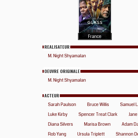
France
REALISATEUR
M. Night Shyamalan
OEUVRE ORIGINALE
M. Night Shyamalan
ACTEUR
Sarah Paulson
Bruce Willis
Samuel L
Luke Kirby
Spencer Treat Clark
Jane
Diana Silvers
Marisa Brown
Adam D
Rob Yang
Ursula Triplett
Shannon De