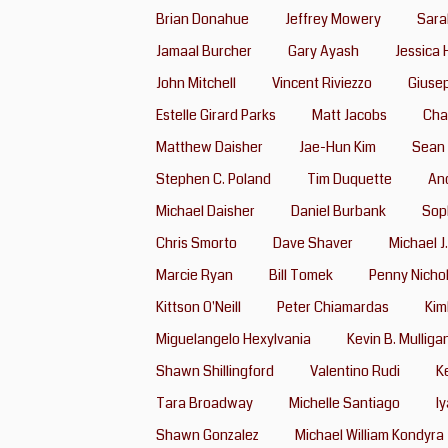
Brian Donahue
Jeffrey Mowery
Sara
Jamaal Burcher
Gary Ayash
Jessica 
John Mitchell
Vincent Riviezzo
Giuse
Estelle Girard Parks
Matt Jacobs
Char
Matthew Daisher
Jae-Hun Kim
Sean 
Stephen C. Poland
Tim Duquette
An
Michael Daisher
Daniel Burbank
Sop
Chris Smorto
Dave Shaver
Michael J
Marcie Ryan
Bill Tomek
Penny Nicho
Kittson O'Neill
Peter Chiamardas
Kim
Miguelangelo Hexylvania
Kevin B. Mulliga
Shawn Shillingford
Valentino Rudi
K
Tara Broadway
Michelle Santiago
I
Shawn Gonzalez
Michael William Kondyra