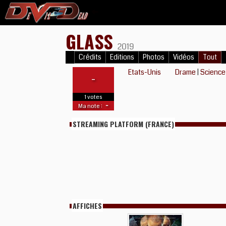
GLASS
2019
Crédits
Editions
Photos
Vidéos
Tout
Etats-Unis
Drame
|
Science
-
1 votes
-
Ma note :
STREAMING PLATFORM (FRANCE)
AFFICHES