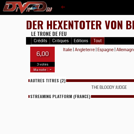
DER HEXENTOTER VON 
LE TRONE DE FEU
Crédits
Critiques
Editions
Tout
Italie
|
Angleterre
|
Espagne
|
Allemag
6,00
3 votes
-
Ma note :
AUTRES TITRES (2)
THE BLOODY JUDGE
STREAMING PLATFORM (FRANCE)