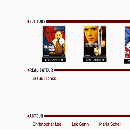
EDITIONS
DVD Zone 0
DVD Zone 0
D
REALISATEUR
Jesus Franco
ACTEUR
Christopher Lee
Leo Genn
Maria Schell