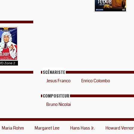
VD Zone 2
SCÉNARISTE
Jesus Franco
Enrico Colombo
COMPOSITEUR
Bruno Nicolai
Maria Rohm
Margaret Lee
Hans Hass Jr.
Howard Verno