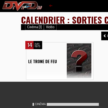
CALENDRIER : SORTIES C
Cinéma [1]
Vidéo
0
14
Juin
1973
LE TRONE DE FEU
CINÉMA