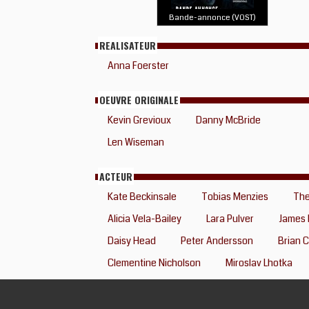
Bande-annonce (VOST)
REALISATEUR
Anna Foerster
OEUVRE ORIGINALE
Kevin Grevioux
Danny McBride
Len Wiseman
ACTEUR
Kate Beckinsale
Tobias Menzies
The
Alicia Vela-Bailey
Lara Pulver
James 
Daisy Head
Peter Andersson
Brian 
Clementine Nicholson
Miroslav Lhotka