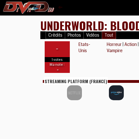
UNDERWORLD: BLOO
Crédits
Photos
Vidéos
Tout
Etats-
Horreur
|
Action
-
Unis
Vampire
1 votes
Ma note :
-
STREAMING PLATFORM (FRANCE)