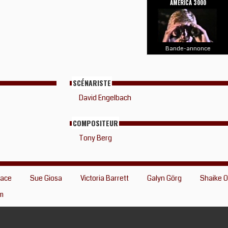
AMERICA 3000
Bande-annonce
SCÉNARISTE
David Engelbach
COMPOSITEUR
Tony Berg
lace
Sue Giosa
Victoria Barrett
Galyn Görg
Shaike O
m