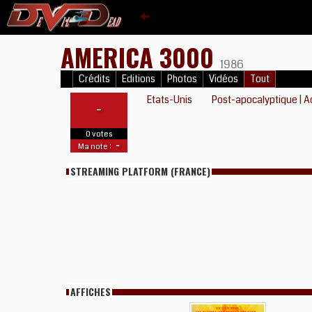
AMERICA 3000
1986
Crédits
Editions
Photos
Vidéos
Tout
Etats-Unis
Post-apocalyptique
|
A
-
0 votes
-
Ma note :
STREAMING PLATFORM (FRANCE)
AFFICHES