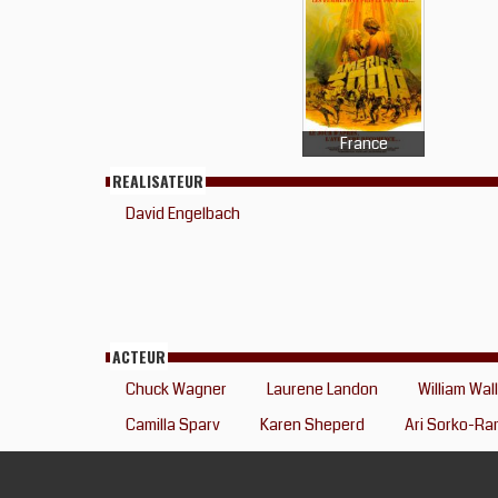
France
REALISATEUR
David Engelbach
ACTEUR
Chuck Wagner
Laurene Landon
William Wal
Camilla Sparv
Karen Sheperd
Ari Sorko-Ra