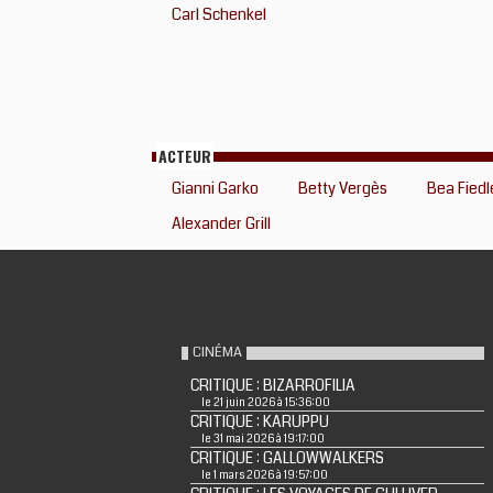
Carl Schenkel
ACTEUR
Gianni Garko
Betty Vergès
Bea Fiedl
Alexander Grill
CINÉMA
CRITIQUE : BIZARROFILIA
le 21 juin 2026 à 15:36:00
CRITIQUE : KARUPPU
le 31 mai 2026 à 19:17:00
CRITIQUE : GALLOWWALKERS
le 1 mars 2026 à 19:57:00