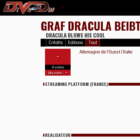
GRAF DRACULA BEIBT
DRACULA BLOWS HIS COOL
Crédits
Editions
Tout
Allemagne de l'Ouest
|
Italie
-
0 votes
-
Ma note :
STREAMING PLATFORM (FRANCE)
REALISATEUR