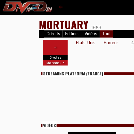
MORTUARY
1983
Crédits
Editions
Vidéos
Tout
Etats-Unis
Horreur
D
-
-
0 votes
-
Ma note :
STREAMING PLATFORM (FRANCE)
VIDÉOS