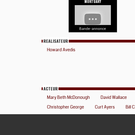
MORTUARY
Bande-annonce
REALISATEUR
Howard Avedis
ACTEUR
Mary Beth McDonough
David Wallace
Christopher George
Curt Ayers
Bill 