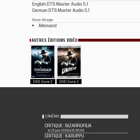
English DTS Master Audio 5.1
German DTS Master Audio 5.1
Sous-titrage
Allemand
AUTRES ÉDITIONS VIDÉO
DVD Zone 2
DVD Zone 2
CINÉMA
CRITIQUE : BIZARROFILIA
le 21 juin 2026 à 15:36:00
CRITIQUE : KARUPPU