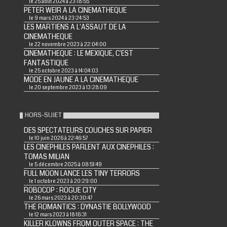
le 25 août 2024 à 23:18:55
PETER WEIR A LA CINEMATHEQUE
le 9 mars 2024 à 23:24:53
LES MARTIENS A L'ASSAUT DE LA
CINEMATHEQUE
le 22 novembre 2023 à 22:04:00
CINEMATHEQUE : LE MEXIQUE, C'EST
FANTASTIQUE
le 25 octobre 2023 à 14:04:03
MODE EN JAUNE A LA CINEMATHEQUE
le 20 septembre 2023 à 13:28:09
HORS-SUJET
DES SPECTATEURS COUCHES SUR PAPIER
le 10 juin 2026 à 22:46:57
LES CINEPHILES PARLENT AUX CINEPHILES :
TOMAS MILIAN
le 5 décembre 2025 à 08:51:49
FULL MOON LANCE LES TINY TERRORS
le 1 octobre 2023 à 20:29:00
ROBOCOP : ROGUE CITY
le 26 mars 2023 à 20:30:47
THE ROMANTICS : DYNASTIE BOLLYWOOD
le 12 mars 2023 à 18:16:31
KILLER KLOWNS FROM OUTER SPACE : THE