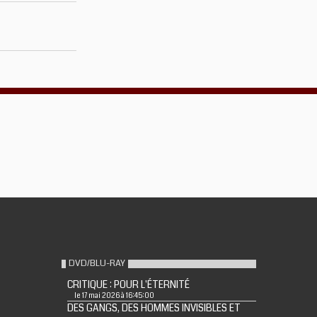
DVD/BLU-RAY
CRITIQUE : POUR L'ÉTERNITÉ
le 17 mai 2026 à 16:45:00
DES GANGS, DES HOMMES INVISIBLES ET