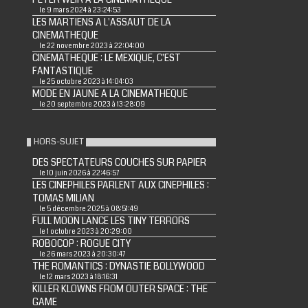
le 9 mars 2024 à 23:24:53
LES MARTIENS A L'ASSAUT DE LA
CINEMATHEQUE
le 22 novembre 2023 à 22:04:00
CINEMATHEQUE : LE MEXIQUE, C'EST
FANTASTIQUE
le 25 octobre 2023 à 14:04:03
MODE EN JAUNE A LA CINEMATHEQUE
le 20 septembre 2023 à 13:28:09
HORS-SUJET
DES SPECTATEURS COUCHES SUR PAPIER
le 10 juin 2026 à 22:46:57
LES CINEPHILES PARLENT AUX CINEPHILES :
TOMAS MILIAN
le 5 décembre 2025 à 08:51:49
FULL MOON LANCE LES TINY TERRORS
le 1 octobre 2023 à 20:29:00
ROBOCOP : ROGUE CITY
le 26 mars 2023 à 20:30:47
THE ROMANTICS : DYNASTIE BOLLYWOOD
le 12 mars 2023 à 18:16:31
KILLER KLOWNS FROM OUTER SPACE : THE
GAME