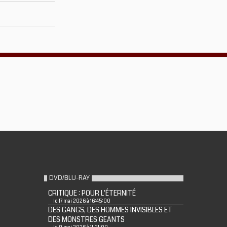
DVD/BLU-RAY
CRITIQUE : POUR L'ÉTERNITÉ
le 17 mai 2026 à 16:45:00
DES GANGS, DES HOMMES INVISIBLES ET
DES MONSTRES GEANTS