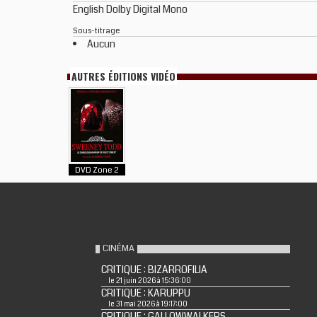
English Dolby Digital Mono
Sous-titrage
Aucun
AUTRES ÉDITIONS VIDÉO
DVD Zone 2
CINÉMA
CRITIQUE : BIZARROFILIA
le 21 juin 2026 à 15:36:00
CRITIQUE : KARUPPU
le 31 mai 2026 à 19:17:00
CRITIQUE : GALLOWWALKERS