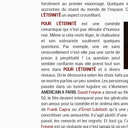
forcément au premier visionnage. Quelques 
accroches du stand du monde de l’espace. C
L'ÉTERNITÉ
un aspect croustillant.
POUR L'ÉTERNITÉ
est une comédie
romantique qui n’est pas dénuée d’humour
noir. Même si cela reste léger, le réalisateur
et son scénariste soulèvent quelques
questions. Par exemple, une vie sans
renouvellement n’est-elle pas une sorte de
prison à perpétuité ? La question peut
sembler ronflante mais elle prend tout son
sens dans
POUR L'ÉTERNITÉ
et à divers
niveaux. On le découvrira selon les choix faits pa
se montre parfois un peu sombre. Les personnages 
passée dans un tunnel lugubre où s’illumine
AMERICAIN A PARIS
.
David Freyne
a donné au fil
50, le film devient intemporel pour les générati
son amour pour la comédie et le cinéma des ann
de
Frank Capra
ou d’
Ernst Lubitsch
qu’à une p
concrétiser une amourette. Il s’agit plutôt d’une
passé, les remords et les regrets. Et tout ça, l’
Freyne
est un cinéaste qui n’est jamais là où on l