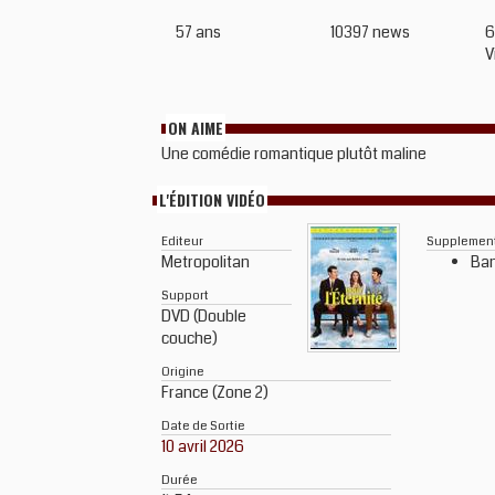
57 ans
10397 news
6
V
ON AIME
Une comédie romantique plutôt maline
L'ÉDITION VIDÉO
Editeur
Supplemen
Metropolitan
Ba
Support
DVD (Double
couche)
Origine
France (Zone 2)
Date de Sortie
10 avril 2026
Durée