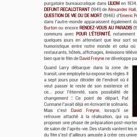
purgatoire bureaucratique dans
LILIOM
en 1934.
DEFUNT RECALCITRANT
(1941) de
Alexander Hall
QUESTION DE VIE OU DE MORT
(1946) d’
Emeric P
dans l’autre-monde apparaissent également d
Burton
ou encore
RENDEZ-VOUS AU PARADIS
(1
communs avec
POUR L'ÉTERNITÉ
, notamment 
quelques jours en attendant que leur sort so
humoristique entre notre monde et celui où 
restaurants, hôtels, affichages, émissions télé
bien que le film de
David Freyne
ne développe pas
Quand Larry débarque dans la zone de
transit, une employée lui expose les règles. Il
a sept jours pour décider de l’endroit où il
veut passer le reste de son existence et
ce… pour l’éternité, sans possibilité de
changement ! Ce point de départ, Pat
Cunnane l’avait déjà en écrivant le scénario.
Mais c’est
David Freyne
, lorsqu’il se
retrouve attaché à la réalisation, qui va
proposer une phase de préparation post-mortem p
de salon de l’après-vie. Des stands vantent les 
du film s’est d’ailleurs amusée à créer ces univ