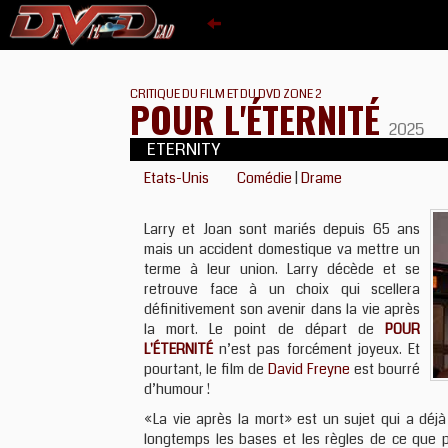
CRITIQUE DU FILM ET DU DVD ZONE 2
POUR L'ÉTERNITÉ
2025
ETERNITY
Etats-Unis
Comédie
|
Drame
Larry et Joan sont mariés depuis 65 ans
mais un accident domestique va mettre un
terme à leur union. Larry décède et se
retrouve face à un choix qui scellera
définitivement son avenir dans la vie après
la mort. Le point de départ de
POUR
L'ÉTERNITÉ
n’est pas forcément joyeux. Et
pourtant, le film de
David Freyne
est bourré
d’humour !
«La vie après la mort» est un sujet qui a déj
longtemps les bases et les règles de ce que p