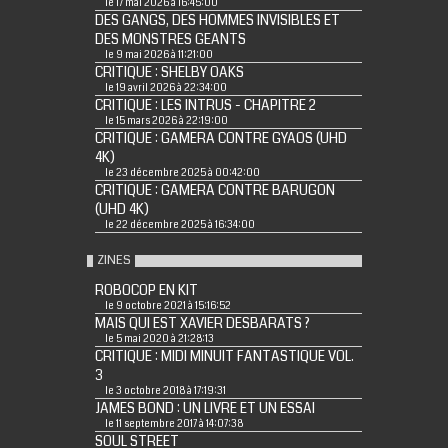
le 17 mai 2026 à 16:45:00
DES GANGS, DES HOMMES INVISIBLES ET
DES MONSTRES GEANTS
le 9 mai 2026 à 11:21:00
CRITIQUE : SHELBY OAKS
le 19 avril 2026 à 22:34:00
CRITIQUE : LES INTRUS - CHAPITRE 2
le 15 mars 2026 à 22:19:00
CRITIQUE : GAMERA CONTRE GYAOS (UHD
4K)
le 23 décembre 2025 à 00:42:00
CRITIQUE : GAMERA CONTRE BARUGON
(UHD 4K)
le 22 décembre 2025 à 16:34:00
ZINES
ROBOCOP EN KIT
le 9 octobre 2021 à 15:16:52
MAIS QUI EST XAVIER DESBARATS ?
le 5 mai 2020 à 21:28:13
CRITIQUE : MIDI MINUIT FANTASTIQUE VOL.
3
le 3 octobre 2018 à 17:19:31
JAMES BOND : UN LIVRE ET UN ESSAI
le 11 septembre 2017 à 14:07:38
SOUL STREET