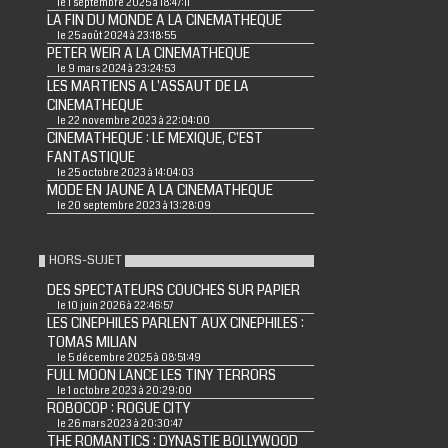
le 1 septembre 2025 à 18:47:11
LA FIN DU MONDE A LA CINEMATHEQUE
le 25 août 2024 à 23:18:55
PETER WEIR A LA CINEMATHEQUE
le 9 mars 2024 à 23:24:53
LES MARTIENS A L'ASSAUT DE LA
CINEMATHEQUE
le 22 novembre 2023 à 22:04:00
CINEMATHEQUE : LE MEXIQUE, C'EST
FANTASTIQUE
le 25 octobre 2023 à 14:04:03
MODE EN JAUNE A LA CINEMATHEQUE
le 20 septembre 2023 à 13:28:09
HORS-SUJET
DES SPECTATEURS COUCHES SUR PAPIER
le 10 juin 2026 à 22:46:57
LES CINEPHILES PARLENT AUX CINEPHILES :
TOMAS MILIAN
le 5 décembre 2025 à 08:51:49
FULL MOON LANCE LES TINY TERRORS
le 1 octobre 2023 à 20:29:00
ROBOCOP : ROGUE CITY
le 26 mars 2023 à 20:30:47
THE ROMANTICS : DYNASTIE BOLLYWOOD