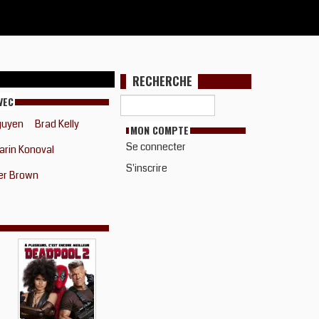
RECHERCHE
VEC
guyen
Brad Kelly
MON COMPTE
Se connecter
arin Konoval
S'inscrire
er Brown