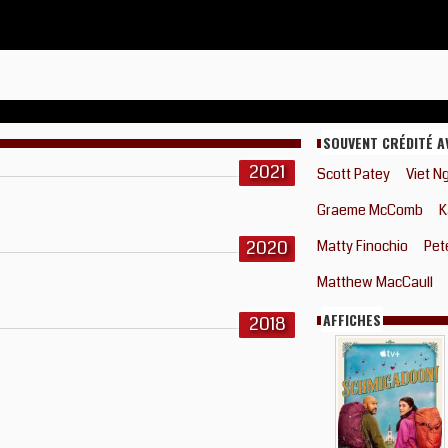
SOUVENT CRÉDITÉ A
2021
Scott Patey
Viet N
Graeme McComb
K
2020
Matty Finochio
Pet
Matthew MacCaull
AFFICHES
2018