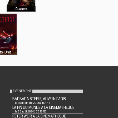
France
ts-Unis
EVENEMENT
BARBARA STEELE, ALIVE IN PARIS
le 1 septembre 2025 à 18:47:11
LA FIN DU MONDE A LA CINEMATHEQUE
le 25 août 2024 à 23:18:55
PETER WEIR A LA CINEMATHEQUE