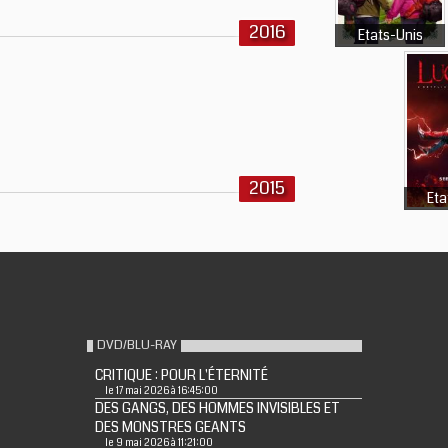
2016
Etats-Unis
2015
Eta
DVD/BLU-RAY
CRITIQUE : POUR L'ÉTERNITÉ
le 17 mai 2026 à 16:45:00
DES GANGS, DES HOMMES INVISIBLES ET
DES MONSTRES GEANTS
le 9 mai 2026 à 11:21:00