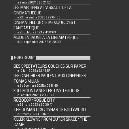
le 9 mars 2024 à 23:24:53
LES MARTIENS A L'ASSAUT DE LA
CINEMATHEQUE
le 22 novembre 2023 à 22:04:00
CINEMATHEQUE : LE MEXIQUE, C'EST
FANTASTIQUE
le 25 octobre 2023 à 14:04:03
MODE EN JAUNE A LA CINEMATHEQUE
le 20 septembre 2023 à 13:28:09
HORS-SUJET
DES SPECTATEURS COUCHES SUR PAPIER
le 10 juin 2026 à 22:46:57
LES CINEPHILES PARLENT AUX CINEPHILES :
TOMAS MILIAN
le 5 décembre 2025 à 08:51:49
FULL MOON LANCE LES TINY TERRORS
le 1 octobre 2023 à 20:29:00
ROBOCOP : ROGUE CITY
le 26 mars 2023 à 20:30:47
THE ROMANTICS : DYNASTIE BOLLYWOOD
le 12 mars 2023 à 18:16:31
KILLER KLOWNS FROM OUTER SPACE : THE
GAME