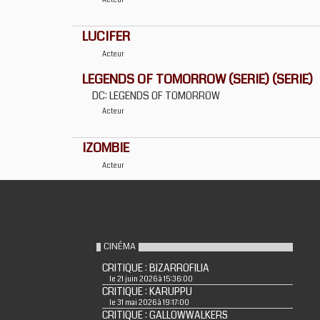
Acteur
LUCIFER
Acteur
LEGENDS OF TOMORROW (SERIE) (SERIE)
DC: LEGENDS OF TOMORROW
Acteur
IZOMBIE
Acteur
CINÉMA
CRITIQUE : BIZARROFILIA
le 21 juin 2026 à 15:36:00
CRITIQUE : KARUPPU
le 31 mai 2026 à 19:17:00
CRITIQUE : GALLOWWALKERS