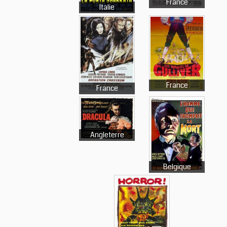
France
Italie
France
France
Angleterre
Belgique