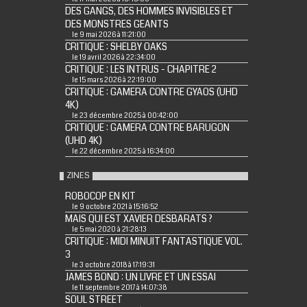
DES GANGS, DES HOMMES INVISIBLES ET
DES MONSTRES GEANTS
le 9 mai 2026 à 11:21:00
CRITIQUE : SHELBY OAKS
le 19 avril 2026 à 22:34:00
CRITIQUE : LES INTRUS - CHAPITRE 2
le 15 mars 2026 à 22:19:00
CRITIQUE : GAMERA CONTRE GYAOS (UHD
4K)
le 23 décembre 2025 à 00:42:00
CRITIQUE : GAMERA CONTRE BARUGON
(UHD 4K)
le 22 décembre 2025 à 16:34:00
ZINES
ROBOCOP EN KIT
le 9 octobre 2021 à 15:16:52
MAIS QUI EST XAVIER DESBARATS ?
le 5 mai 2020 à 21:28:13
CRITIQUE : MIDI MINUIT FANTASTIQUE VOL.
3
le 3 octobre 2018 à 17:19:31
JAMES BOND : UN LIVRE ET UN ESSAI
le 11 septembre 2017 à 14:07:38
SOUL STREET