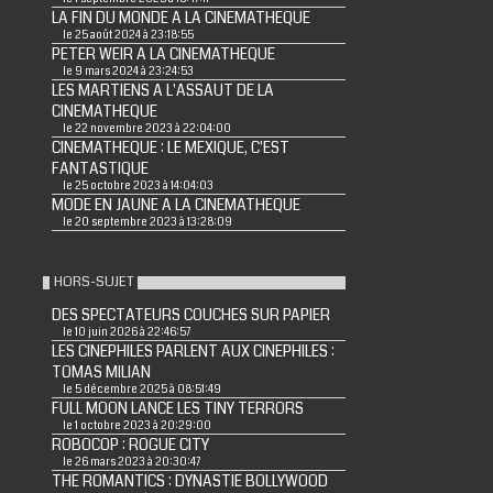
LA FIN DU MONDE A LA CINEMATHEQUE
le 25 août 2024 à 23:18:55
PETER WEIR A LA CINEMATHEQUE
le 9 mars 2024 à 23:24:53
LES MARTIENS A L'ASSAUT DE LA
CINEMATHEQUE
le 22 novembre 2023 à 22:04:00
CINEMATHEQUE : LE MEXIQUE, C'EST
FANTASTIQUE
le 25 octobre 2023 à 14:04:03
MODE EN JAUNE A LA CINEMATHEQUE
le 20 septembre 2023 à 13:28:09
HORS-SUJET
DES SPECTATEURS COUCHES SUR PAPIER
le 10 juin 2026 à 22:46:57
LES CINEPHILES PARLENT AUX CINEPHILES :
TOMAS MILIAN
le 5 décembre 2025 à 08:51:49
FULL MOON LANCE LES TINY TERRORS
le 1 octobre 2023 à 20:29:00
ROBOCOP : ROGUE CITY
le 26 mars 2023 à 20:30:47
THE ROMANTICS : DYNASTIE BOLLYWOOD