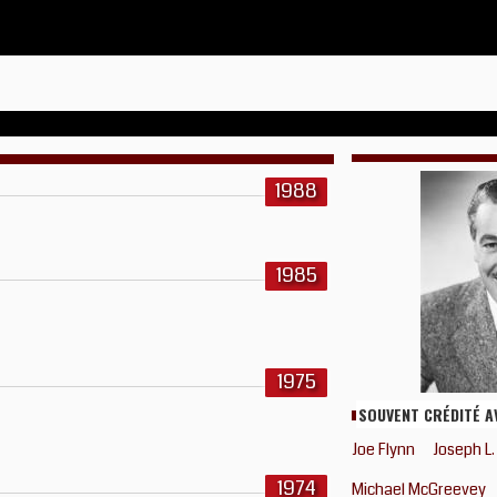
1988
1985
1975
SOUVENT CRÉDITÉ A
Joe Flynn
Joseph L
1974
Michael McGreevey