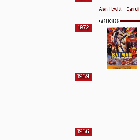
Alan Hewitt
Carrol
AFFICHES
1972
1969
1966