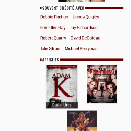
SOUVENT CRÉDITÉ AVEC
Debbie Rochon
Linnea Quigley
Fred Olen Ray
Jay Richardson
Robert Quarry
David DeCoteau
Julie Strain
Michael Berryman
AFFICHES
Etats-Unis