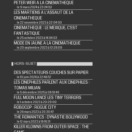
PETER WEIR A LA CINEMATHEQUE
le 9 mars 2024 à 23:24:53
LES MARTIENS A L'ASSAUT DE LA
CINEMATHEQUE
le 22 novembre 2023 à 22:04:00
CINEMATHEQUE : LE MEXIQUE, C'EST
FANTASTIQUE
le 25 octobre 2023 à 14:04:03
MODE EN JAUNE A LA CINEMATHEQUE
le 20 septembre 2023 à 13:28:09
HORS-SUJET
DES SPECTATEURS COUCHES SUR PAPIER
le 10 juin 2026 à 22:46:57
LES CINEPHILES PARLENT AUX CINEPHILES :
TOMAS MILIAN
le 5 décembre 2025 à 08:51:49
FULL MOON LANCE LES TINY TERRORS
le 1 octobre 2023 à 20:29:00
ROBOCOP : ROGUE CITY
le 26 mars 2023 à 20:30:47
THE ROMANTICS : DYNASTIE BOLLYWOOD
le 12 mars 2023 à 18:16:31
KILLER KLOWNS FROM OUTER SPACE : THE