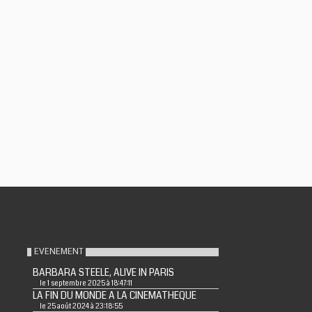
EVENEMENT
BARBARA STEELE, ALIVE IN PARIS
le 1 septembre 2025 à 18:47:11
LA FIN DU MONDE A LA CINEMATHEQUE
le 25 août 2024 à 23:18:55