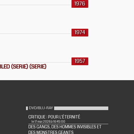
1976
1974
1957
ED (SERIE) (SERIE)
DVD/BLU-RAY
CRITIQUE : POUR L'ÉTERNITÉ
le 17 mai 2026 à 16:45:00
DES GANGS, DES HOMMES INVISIBLES ET
DES MONSTRES GEANTS