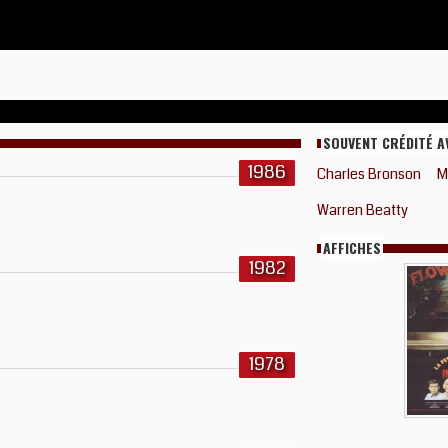
SOUVENT CRÉDITÉ A
1986
Charles Bronson
M
Warren Beatty
AFFICHES
1982
1978