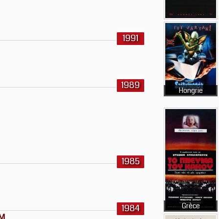
1991
1989
Hongrie
1985
Grèce
1984
OM