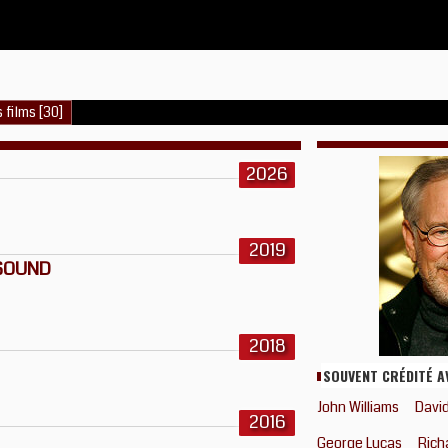
 films [30]
2026
2019
 SOUND
2018
SOUVENT CRÉDITÉ A
John Williams
Davi
2016
George Lucas
Rich