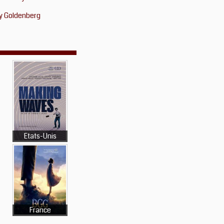
ly Goldenberg
Etats-Unis
France