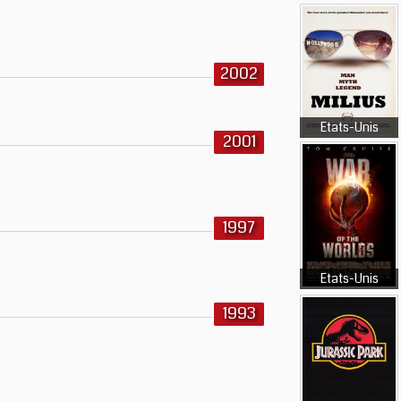
2002
Etats-Unis
2001
1997
Etats-Unis
1993