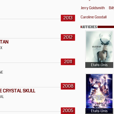
Jerry Goldsmith
Bil
2013
Caroline Goodall
AFFICHES
2012
ITAN
UX
2011
Etats-Unis
NE
2008
E CRYSTAL SKULL
TAL
2005
Etats-Unis