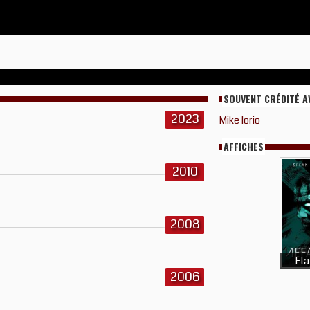
SOUVENT CRÉDITÉ A
2023
Mike Iorio
AFFICHES
2010
2008
Eta
2006