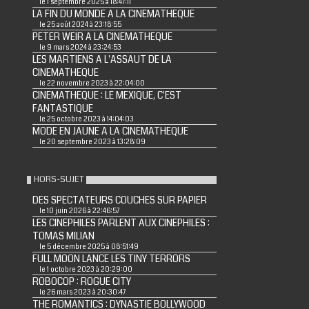
le 1 septembre 2025 à 18:47:11
LA FIN DU MONDE A LA CINEMATHEQUE
le 25 août 2024 à 23:18:55
PETER WEIR A LA CINEMATHEQUE
le 9 mars 2024 à 23:24:53
LES MARTIENS A L'ASSAUT DE LA
CINEMATHEQUE
le 22 novembre 2023 à 22:04:00
CINEMATHEQUE : LE MEXIQUE, C'EST
FANTASTIQUE
le 25 octobre 2023 à 14:04:03
MODE EN JAUNE A LA CINEMATHEQUE
le 20 septembre 2023 à 13:28:09
HORS-SUJET
DES SPECTATEURS COUCHES SUR PAPIER
le 10 juin 2026 à 22:46:57
LES CINEPHILES PARLENT AUX CINEPHILES :
TOMAS MILIAN
le 5 décembre 2025 à 08:51:49
FULL MOON LANCE LES TINY TERRORS
le 1 octobre 2023 à 20:29:00
ROBOCOP : ROGUE CITY
le 26 mars 2023 à 20:30:47
THE ROMANTICS : DYNASTIE BOLLYWOOD