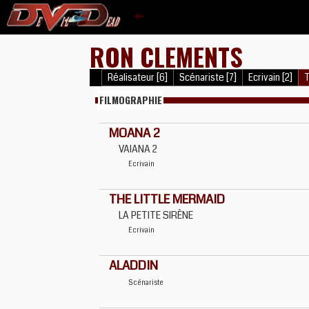
RON CLEMENTS
Réalisateur [6]
Scénariste [7]
Ecrivain [2]
T
FILMOGRAPHIE
MOANA 2
VAIANA 2
Ecrivain
THE LITTLE MERMAID
LA PETITE SIRÈNE
Ecrivain
ALADDIN
Scénariste