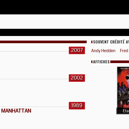
SOUVENT CRÉDITÉ A
2007
Andy Hedden
Fred 
AFFICHES
2002
1989
ES MANHATTAN
Eta