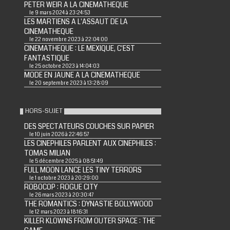
PETER WEIR A LA CINEMATHEQUE
le 9 mars 2024 à 23:24:53
LES MARTIENS A L'ASSAUT DE LA
CINEMATHEQUE
le 22 novembre 2023 à 22:04:00
CINEMATHEQUE : LE MEXIQUE, C'EST
FANTASTIQUE
le 25 octobre 2023 à 14:04:03
MODE EN JAUNE A LA CINEMATHEQUE
le 20 septembre 2023 à 13:28:09
HORS-SUJET
DES SPECTATEURS COUCHES SUR PAPIER
le 10 juin 2026 à 22:46:57
LES CINEPHILES PARLENT AUX CINEPHILES :
TOMAS MILIAN
le 5 décembre 2025 à 08:51:49
FULL MOON LANCE LES TINY TERRORS
le 1 octobre 2023 à 20:29:00
ROBOCOP : ROGUE CITY
le 26 mars 2023 à 20:30:47
THE ROMANTICS : DYNASTIE BOLLYWOOD
le 12 mars 2023 à 18:16:31
KILLER KLOWNS FROM OUTER SPACE : THE