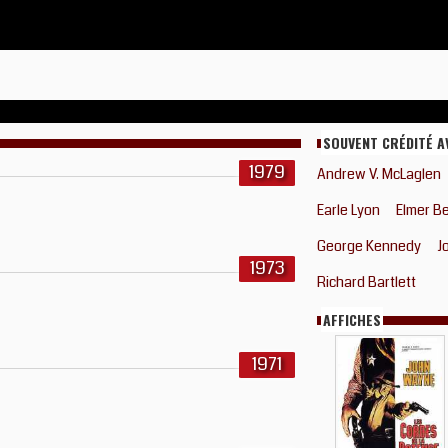
SOUVENT CRÉDITÉ A
1979
Andrew V. McLaglen
Earle Lyon
Elmer B
George Kennedy
J
1973
Richard Bartlett
AFFICHES
1971