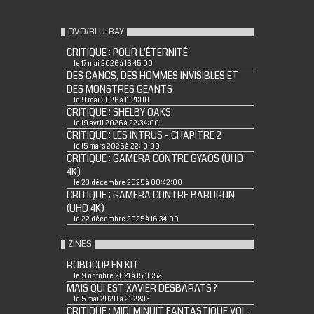
DVD/BLU-RAY
CRITIQUE : POUR L'ÉTERNITÉ
le 17 mai 2026 à 16:45:00
DES GANGS, DES HOMMES INVISIBLES ET
DES MONSTRES GEANTS
le 9 mai 2026 à 11:21:00
CRITIQUE : SHELBY OAKS
le 19 avril 2026 à 22:34:00
CRITIQUE : LES INTRUS - CHAPITRE 2
le 15 mars 2026 à 22:19:00
CRITIQUE : GAMERA CONTRE GYAOS (UHD
4K)
le 23 décembre 2025 à 00:42:00
CRITIQUE : GAMERA CONTRE BARUGON
(UHD 4K)
le 22 décembre 2025 à 16:34:00
ZINES
ROBOCOP EN KIT
le 9 octobre 2021 à 15:16:52
MAIS QUI EST XAVIER DESBARATS ?
le 5 mai 2020 à 21:28:13
CRITIQUE : MIDI MINUIT FANTASTIQUE VOL.