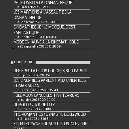
PETER WEIR A LA CINEMATHEQUE
le 9 mars 2024 à 23:24:53
LES MARTIENS A L'ASSAUT DE LA
CINEMATHEQUE
le 22 novembre 2023 à 22:04:00
CINEMATHEQUE : LE MEXIQUE, C'EST
FANTASTIQUE
le 25 octobre 2023 à 14:04:03
MODE EN JAUNE A LA CINEMATHEQUE
le 20 septembre 2023 à 13:28:09
HORS-SUJET
DES SPECTATEURS COUCHES SUR PAPIER
le 10 juin 2026 à 22:46:57
LES CINEPHILES PARLENT AUX CINEPHILES :
TOMAS MILIAN
le 5 décembre 2025 à 08:51:49
FULL MOON LANCE LES TINY TERRORS
le 1 octobre 2023 à 20:29:00
ROBOCOP : ROGUE CITY
le 26 mars 2023 à 20:30:47
THE ROMANTICS : DYNASTIE BOLLYWOOD
le 12 mars 2023 à 18:16:31
KILLER KLOWNS FROM OUTER SPACE : THE