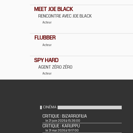
MEET JOE BLACK
RENCONTRE AVEC JOE BLACK
Acteur
FLUBBER
Acteur
SPY HARD
AGENT ZÉRO ZÉRO
Acteur
CINÉMA
CRITIQUE : BIZARROFILIA
le 21 juin 2026 à 15:36:00
CRITIQUE : KARUPPU
le 31 mai 2026 à 19:17:00